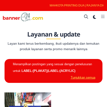
MAHKOTA PRINTING DUA | RAJANYA DIGI
Layanan & update
Layan kami terus berkembang, ikuti updatenya dan temukan
produk layanan serta promo menarik lainnya
Menampilkan postingan yang sesuai dengan penelusuran
untuk
LABEL:{PLAKAT}|LABEL:{ACRYLIC}
Tunjukkan semua