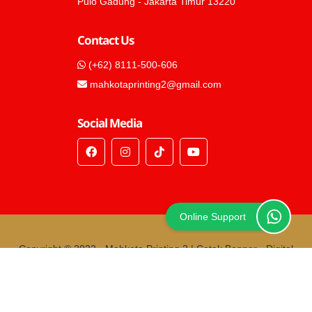
Pulo Gadung - Jakarta Timur 13220
Contact Us
(+62) 8111-500-606
mahkotaprinting2@gmail.com
Social Media
Online Support
Copyright © 2022 -
Mahkota Printing 2 | Cetak Banner - Digital
Printing Buka 24 Jam Jakarta Cepat & Murah
- All Rights
Reserved