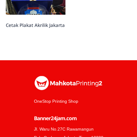
Cetak Plakat Akrilik Jakarta
OneStop Printing Shop
Banner24jam.com
Jl. Waru No.27C Rawamangun